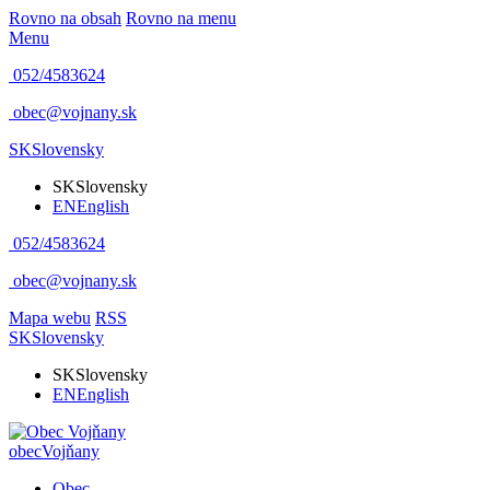
Rovno na obsah
Rovno na menu
Menu
052/4583624
obec@vojnany.sk
SK
Slovensky
SK
Slovensky
EN
English
052/4583624
obec@vojnany.sk
Mapa webu
RSS
SK
Slovensky
SK
Slovensky
EN
English
obec
Vojňany
Obec