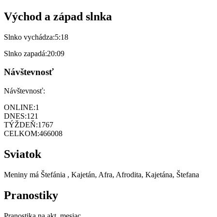
Východ a západ slnka
Slnko vychádza:
5:18
Slnko zapadá:
20:09
Návštevnosť
Návštevnosť:
ONLINE:
1
DNES:
121
TÝŽDEŇ:
1767
CELKOM:
466008
Sviatok
Meniny má
Štefánia
, Kajetán, Afra, Afrodita, Kajetána, Štefana
Pranostiky
Pranostika na akt. mesiac