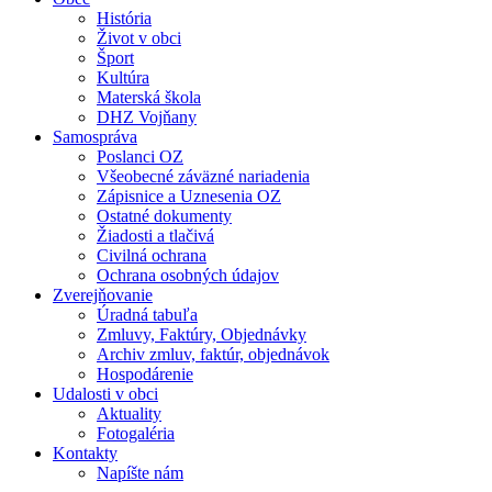
História
Život v obci
Šport
Kultúra
Materská škola
DHZ Vojňany
Samospráva
Poslanci OZ
Všeobecné záväzné nariadenia
Zápisnice a Uznesenia OZ
Ostatné dokumenty
Žiadosti a tlačivá
Civilná ochrana
Ochrana osobných údajov
Zverejňovanie
Úradná tabuľa
Zmluvy, Faktúry, Objednávky
Archiv zmluv, faktúr, objednávok
Hospodárenie
Udalosti v obci
Aktuality
Fotogaléria
Kontakty
Napíšte nám