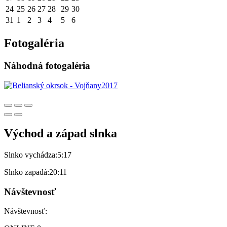
24
25
26
27
28
29
30
31
1
2
3
4
5
6
Fotogaléria
Náhodná fotogaléria
Východ a západ slnka
Slnko vychádza:
5:17
Slnko zapadá:
20:11
Návštevnosť
Návštevnosť: