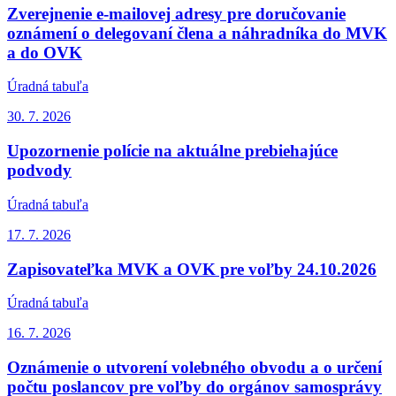
Zverejnenie e-mailovej adresy pre doručovanie
oznámení o delegovaní člena a náhradníka do MVK
a do OVK
Úradná tabuľa
30. 7.
2026
Upozornenie polície na aktuálne prebiehajúce
podvody
Úradná tabuľa
17. 7.
2026
Zapisovateľka MVK a OVK pre voľby 24.10.2026
Úradná tabuľa
16. 7.
2026
Oznámenie o utvorení volebného obvodu a o určení
počtu poslancov pre voľby do orgánov samosprávy