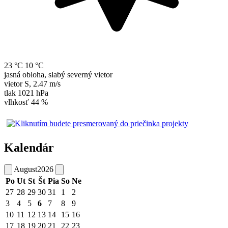
23 °C
10 °C
jasná obloha, slabý severný vietor
vietor
S
,
2.47 m/s
tlak
1021 hPa
vlhkosť
44 %
Kalendár
August
2026
Po
Ut
St
Št
Pia
So
Ne
27
28
29
30
31
1
2
3
4
5
6
7
8
9
10
11
12
13
14
15
16
17
18
19
20
21
22
23