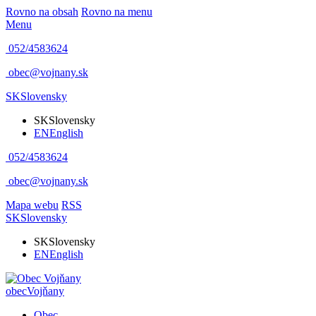
Rovno na obsah
Rovno na menu
Menu
052/4583624
obec@vojnany.sk
SK
Slovensky
SK
Slovensky
EN
English
052/4583624
obec@vojnany.sk
Mapa webu
RSS
SK
Slovensky
SK
Slovensky
EN
English
obec
Vojňany
Obec