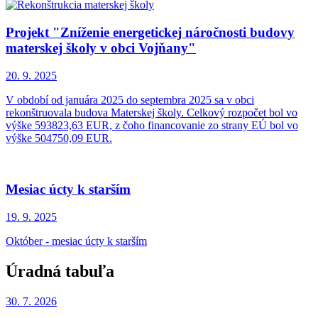
Projekt "Zníženie energetickej náročnosti budovy
materskej školy v obci Vojňany"
20. 9.
2025
V období od januára 2025 do septembra 2025 sa v obci
rekonštruovala budova Materskej školy. Celkový rozpočet bol vo
výške 593823,63 EUR, z čoho financovanie zo strany EÚ bol vo
výške 504750,09 EUR.
Mesiac úcty k starším
19. 9.
2025
Október - mesiac úcty k starším
Úradná tabuľa
30. 7.
2026