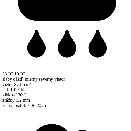
33 °C
19 °C
slabý dážď, mierny severný vietor
vietor
S
,
3.6 m/s
tlak
1017 hPa
vlhkosť
30 %
zrážky
0.2 mm
zajtra, piatok 7. 8. 2026