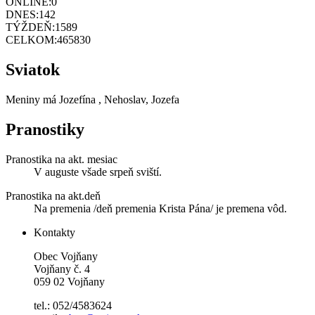
ONLINE:
0
DNES:
142
TÝŽDEŇ:
1589
CELKOM:
465830
Sviatok
Meniny má
Jozefína
, Nehoslav, Jozefa
Pranostiky
Pranostika na akt. mesiac
V auguste všade srpeň sviští.
Pranostika na akt.deň
Na premenia /deň premenia Krista Pána/ je premena vôd.
Kontakty
Obec Vojňany
Vojňany č. 4
059 02 Vojňany
tel.: 052/4583624