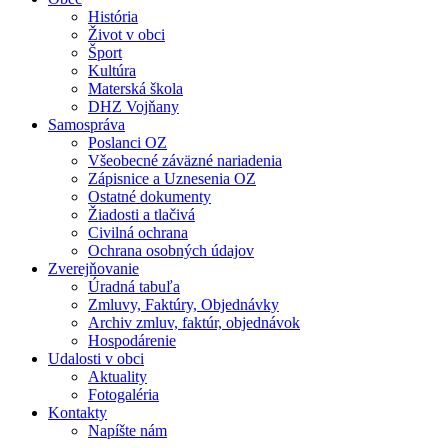
História
Život v obci
Šport
Kultúra
Materská škola
DHZ Vojňany
Samospráva
Poslanci OZ
Všeobecné záväzné nariadenia
Zápisnice a Uznesenia OZ
Ostatné dokumenty
Žiadosti a tlačivá
Civilná ochrana
Ochrana osobných údajov
Zverejňovanie
Úradná tabuľa
Zmluvy, Faktúry, Objednávky
Archiv zmluv, faktúr, objednávok
Hospodárenie
Udalosti v obci
Aktuality
Fotogaléria
Kontakty
Napíšte nám