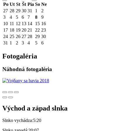
Po
Ut
St
Št
Pia
So
Ne
27
28
29
30
31
1
2
3
4
5
6
7
8
9
10
11
12
13
14
15
16
17
18
19
20
21
22
23
24
25
26
27
28
29
30
31
1
2
3
4
5
6
Fotogaléria
Náhodná fotogaléria
Východ a západ slnka
Slnko vychádza:
5:20
Slnko zapadá:
20:07