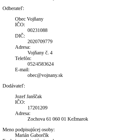
Odberateľ:
Obec Vojňany
IČO:
00231088
DIČ:
2020709779
Adresa:
Vojňany č. 4
Telefón:
052/4583624
E-mail:
obec@vojnany.sk
Dodávateľ:
Jozef Janščak
IČO:
17201209
Adresa:
Zochova 61 060 01 Kežmarok
Meno podpisujúcej osoby:
Marián Gaborčík