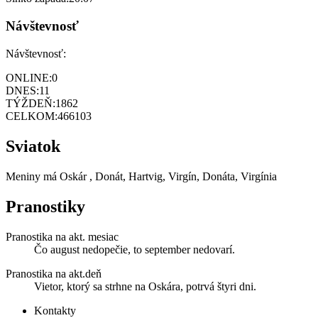
Návštevnosť
Návštevnosť:
ONLINE:
0
DNES:
11
TÝŽDEŇ:
1862
CELKOM:
466103
Sviatok
Meniny má
Oskár
, Donát, Hartvig, Virgín, Donáta, Virgínia
Pranostiky
Pranostika na akt. mesiac
Čo august nedopečie, to september nedovarí.
Pranostika na akt.deň
Vietor, ktorý sa strhne na Oskára, potrvá štyri dni.
Kontakty