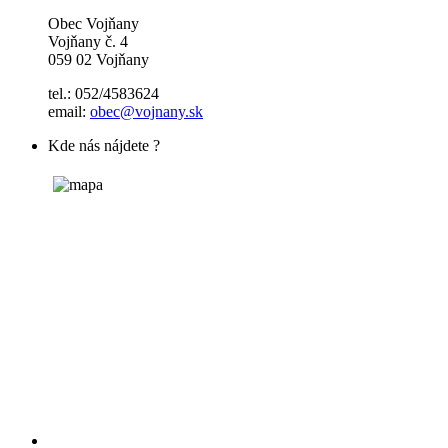
Obec Vojňany
Vojňany č. 4
059 02 Vojňany
tel.: 052/4583624
email:
obec@vojnany.sk
Kde nás nájdete ?