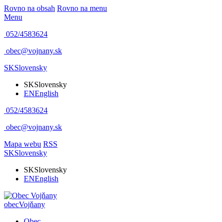
Rovno na obsah
Rovno na menu
Menu
052/4583624
obec@vojnany.sk
SK
Slovensky
SK
Slovensky
EN
English
052/4583624
obec@vojnany.sk
Mapa webu
RSS
SK
Slovensky
SK
Slovensky
EN
English
obec
Vojňany
Obec