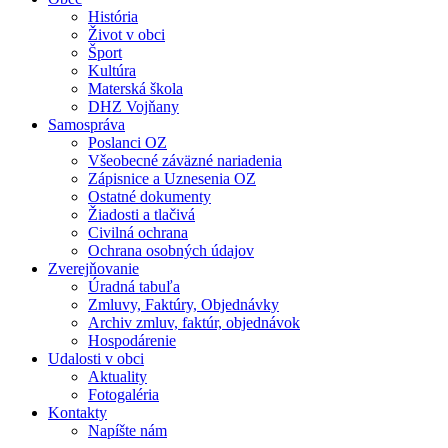
História
Život v obci
Šport
Kultúra
Materská škola
DHZ Vojňany
Samospráva
Poslanci OZ
Všeobecné záväzné nariadenia
Zápisnice a Uznesenia OZ
Ostatné dokumenty
Žiadosti a tlačivá
Civilná ochrana
Ochrana osobných údajov
Zverejňovanie
Úradná tabuľa
Zmluvy, Faktúry, Objednávky
Archiv zmluv, faktúr, objednávok
Hospodárenie
Udalosti v obci
Aktuality
Fotogaléria
Kontakty
Napíšte nám