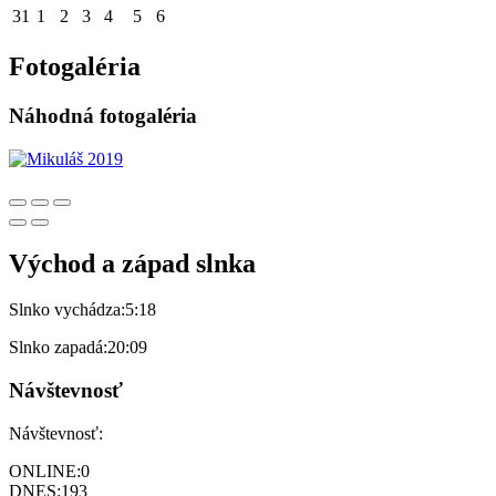
31
1
2
3
4
5
6
Fotogaléria
Náhodná fotogaléria
Východ a západ slnka
Slnko vychádza:
5:18
Slnko zapadá:
20:09
Návštevnosť
Návštevnosť:
ONLINE:
0
DNES:
193