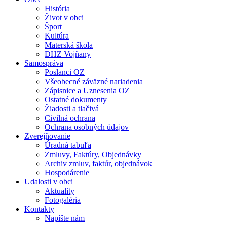
História
Život v obci
Šport
Kultúra
Materská škola
DHZ Vojňany
Samospráva
Poslanci OZ
Všeobecné záväzné nariadenia
Zápisnice a Uznesenia OZ
Ostatné dokumenty
Žiadosti a tlačivá
Civilná ochrana
Ochrana osobných údajov
Zverejňovanie
Úradná tabuľa
Zmluvy, Faktúry, Objednávky
Archiv zmluv, faktúr, objednávok
Hospodárenie
Udalosti v obci
Aktuality
Fotogaléria
Kontakty
Napíšte nám