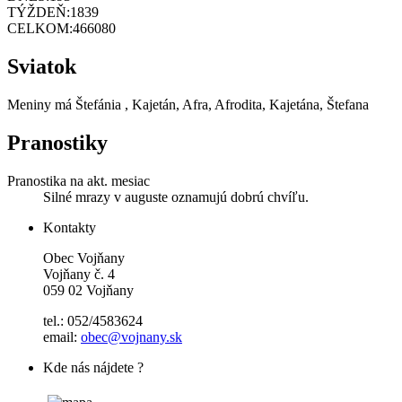
TÝŽDEŇ:
1839
CELKOM:
466080
Sviatok
Meniny má
Štefánia
, Kajetán, Afra, Afrodita, Kajetána, Štefana
Pranostiky
Pranostika na akt. mesiac
Silné mrazy v auguste oznamujú dobrú chvíľu.
Kontakty
Obec Vojňany
Vojňany č. 4
059 02 Vojňany
tel.: 052/4583624
email:
obec@vojnany.sk
Kde nás nájdete ?