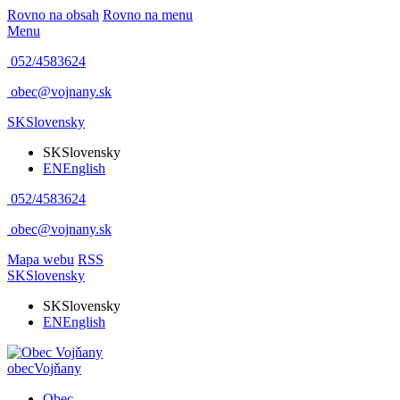
Rovno na obsah
Rovno na menu
Menu
052/4583624
obec@vojnany.sk
SK
Slovensky
SK
Slovensky
EN
English
052/4583624
obec@vojnany.sk
Mapa webu
RSS
SK
Slovensky
SK
Slovensky
EN
English
obec
Vojňany
Obec