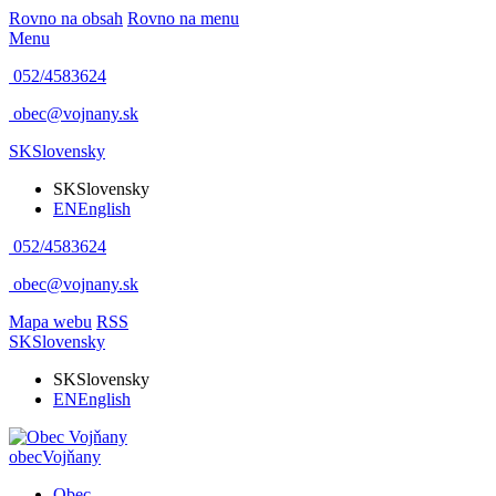
Rovno na obsah
Rovno na menu
Menu
052/4583624
obec@vojnany.sk
SK
Slovensky
SK
Slovensky
EN
English
052/4583624
obec@vojnany.sk
Mapa webu
RSS
SK
Slovensky
SK
Slovensky
EN
English
obec
Vojňany
Obec