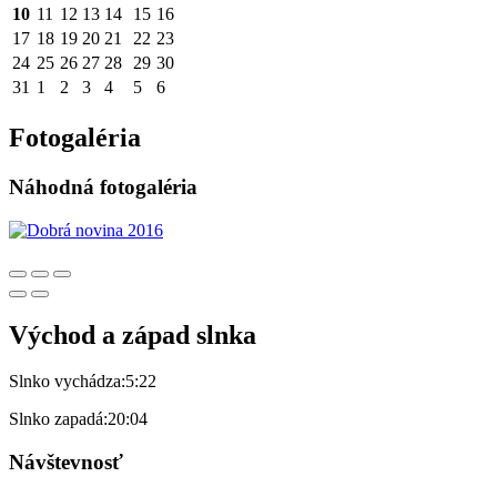
10
11
12
13
14
15
16
17
18
19
20
21
22
23
24
25
26
27
28
29
30
31
1
2
3
4
5
6
Fotogaléria
Náhodná fotogaléria
Východ a západ slnka
Slnko vychádza:
5:22
Slnko zapadá:
20:04
Návštevnosť