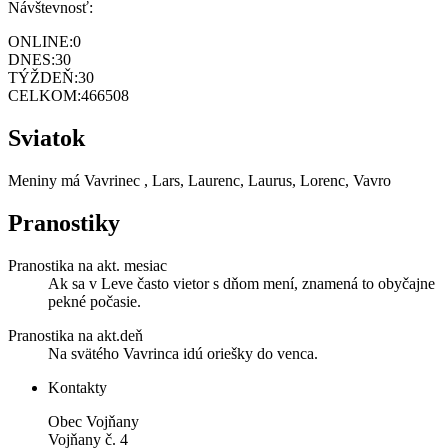
Návštevnosť:
ONLINE:
0
DNES:
30
TÝŽDEŇ:
30
CELKOM:
466508
Sviatok
Meniny má
Vavrinec
, Lars, Laurenc, Laurus, Lorenc, Vavro
Pranostiky
Pranostika na akt. mesiac
Ak sa v Leve často vietor s dňom mení, znamená to obyčajne
pekné počasie.
Pranostika na akt.deň
Na svätého Vavrinca idú oriešky do venca.
Kontakty
Obec Vojňany
Vojňany č. 4