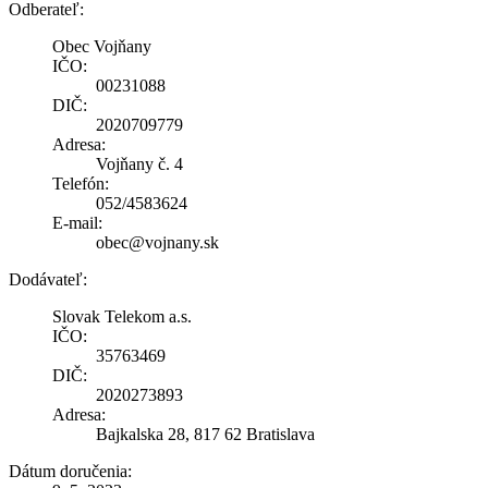
Odberateľ:
Obec Vojňany
IČO:
00231088
DIČ:
2020709779
Adresa:
Vojňany č. 4
Telefón:
052/4583624
E-mail:
obec@vojnany.sk
Dodávateľ:
Slovak Telekom a.s.
IČO:
35763469
DIČ:
2020273893
Adresa:
Bajkalska 28, 817 62 Bratislava
Dátum doručenia: