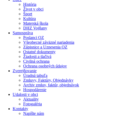
História
Život v obci
Šport
Kultúra
Materská škola
DHZ Vojňany
Samospráva
Poslanci OZ
Všeobecné záväzné nariadenia
Zápisnice a Uznesenia OZ
Ostatné dokumenty
Žiadosti a tlačivá
Civilná ochrana
Ochrana osobných údajov
Zverejňovanie
Úradná tabuľa
Zmluvy, Faktúry, Objednávky
Archiv zmluv, faktúr, objednávok
Hospodárenie
Udalosti v obci
Aktuality
Fotogaléria
Kontakty
Napíšte nám