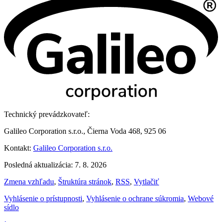
Technický prevádzkovateľ:
Galileo Corporation s.r.o., Čierna Voda 468, 925 06
Kontakt:
Galileo Corporation s.r.o.
Posledná aktualizácia: 7. 8. 2026
Zmena vzhľadu
,
Štruktúra stránok
,
RSS
,
Vytlačiť
Vyhlásenie o prístupnosti
,
Vyhlásenie o ochrane súkromia
,
Webové
sídlo