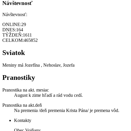
Návštevnosť
Návštevnosť:
ONLINE:
29
DNES:
164
TÝŽDEŇ:
1611
CELKOM:
465852
Sviatok
Meniny má
Jozefína
, Nehoslav, Jozefa
Pranostiky
Pranostika na akt. mesiac
August k zime hľadí a rád vodu cedí.
Pranostika na akt.deň
Na premenia /deň premenia Krista Pána/ je premena vôd.
Kontakty
Obec Vojňany