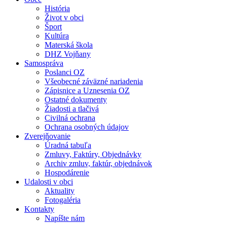
História
Život v obci
Šport
Kultúra
Materská škola
DHZ Vojňany
Samospráva
Poslanci OZ
Všeobecné záväzné nariadenia
Zápisnice a Uznesenia OZ
Ostatné dokumenty
Žiadosti a tlačivá
Civilná ochrana
Ochrana osobných údajov
Zverejňovanie
Úradná tabuľa
Zmluvy, Faktúry, Objednávky
Archiv zmluv, faktúr, objednávok
Hospodárenie
Udalosti v obci
Aktuality
Fotogaléria
Kontakty
Napíšte nám