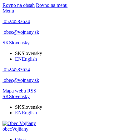
Rovno na obsah
Rovno na menu
Menu
052/4583624
obec@vojnany.sk
SK
Slovensky
SK
Slovensky
EN
English
052/4583624
obec@vojnany.sk
Mapa webu
RSS
SK
Slovensky
SK
Slovensky
EN
English
obec
Vojňany
Obec